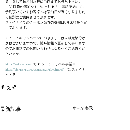
券」をして頂き宿泊時に当館までお持ち下さい。
※9/1以降の宿泊をすでに自社ＨＰ、電話予約にてご
予約頂いているお客様へは宿泊日が近くなりました
ら個別にご案内させて頂きます。
ステイナビでのクーポン発券の稼働は8月末頃を予定
しております。
ＧｏＴｏキャンペーンにつきましては未確定部分が
多数ございますので、随時情報を更新して参ります
のでお電話でのお問い合わせはなるべくご遠慮くだ
さいませ。
https://goto.jata-net.
 👈ＧｏＴｏトラベル事業ＨＰ
https://staynavi.direct/campaign/gototravel/
　👈ステイナ
ビＨＰ
最新記事
すべて表示