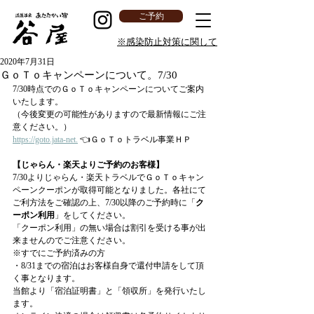
あたたかい
ご予約
宿「谷屋」
※感染防止対策に関して
2020年7月31日
ＧｏＴｏキャンペーンについて。7/30
7/30時点でのＧｏＴｏキャンペーンについてご案内
いたします。
（今後変更の可能性がありますので最新情報にご注
意ください。）
https://goto.jata-net.
 👈ＧｏＴｏトラベル事業ＨＰ
【じゃらん・楽天よりご予約のお客様】
7/30よりじゃらん・楽天トラベルでＧｏＴｏキャン
ペーンクーポンが取得可能となりました。各社にて
ご利方法をご確認の上、7/30以降のご予約時に「
ク
ーポン利用
」をしてください。
「クーポン利用」の無い場合は割引を受ける事が出
来ませんのでご注意ください。
※すでにご予約済みの方
・8/31までの宿泊はお客様自身で還付申請をして頂
く事となります。
当館より「宿泊証明書」と「領収所」を発行いたし
ます。