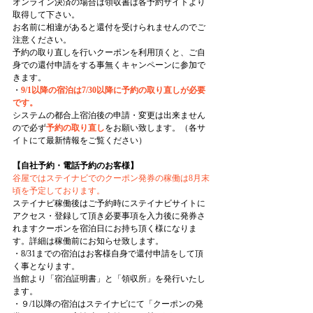
オンライン決済の場合は領収書は各予約サイトより
取得して下さい。
お名前に相違があると還付を受けられませんのでご
注意ください。
予約の取り直し
を行いクーポンを利用頂くと、ご自
身での還付申請をする事無くキャンペーンに参加で
きます。
・
9/1以降の宿泊は7/30以降に予約の取り直しが必要
です。
システムの都合上宿泊後の申請・変更は出来ません
ので必ず
予約の取り直し
をお願い致します。（各サ
イトにて最新情報をご覧ください）
【自社予約・電話予約のお客様】
谷屋ではステイナビでのクーポン発券の稼働は8月末
頃を予定しております。
ステイナビ稼働後はご予約時にステイナビサイトに
アクセス・登録して頂き必要事項を入力後に発券さ
れますクーポンを宿泊日にお持ち頂く様になりま
す。詳細は稼働前にお知らせ致します。
・8/31までの宿泊はお客様自身で還付申請をして頂
く事となります。
当館より「宿泊証明書」と「領収所」を発行いたし
ます。
・９/1以降の宿泊はステイナビにて「クーポンの発