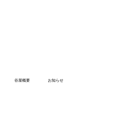
だき、メールを再送ください
。メールの再送は会員登録画
番下の「届かなかった場合」
再送が可能でございます。※
谷屋概要
お知らせ