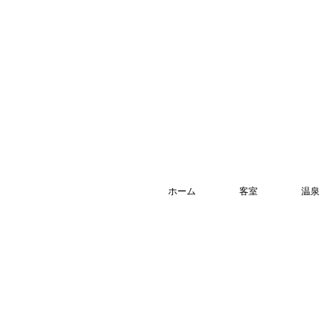
泉 DOGO ART オリジナル浴
衣」レンタル開始
ホーム
客室
温