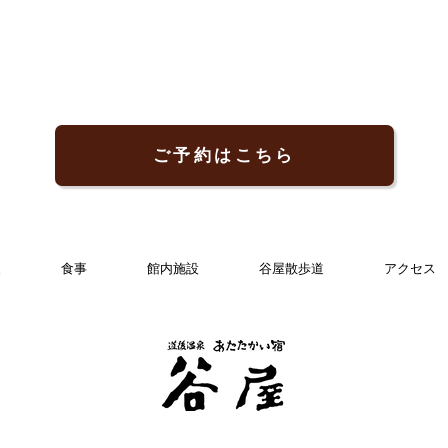
がございますのでご了承ください
いた
ませ。 交通規制
ませ
面一
より
メ...
ご予約はこちら
泉
食事
館内施設
谷屋散歩道
アクセス