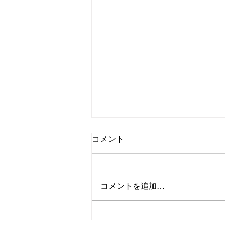
コメント
コメントを追加…
「蜷川実花 with EiM × 道後温